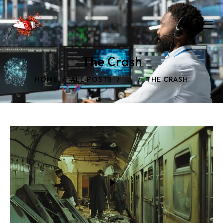
The Crash
HOME
ALL POSTS
...
THE CRASH