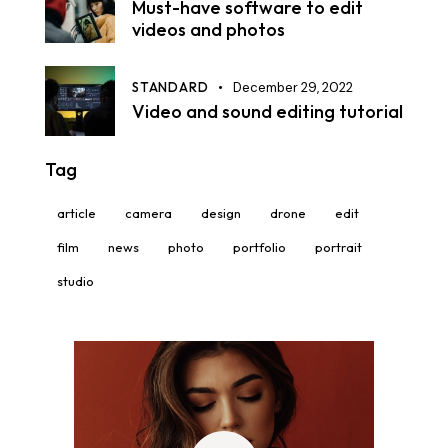
Must-have software to edit
videos and photos
STANDARD
December 29, 2022
Video and sound editing tutorial
Tag
article
camera
design
drone
edit
film
news
photo
portfolio
portrait
studio