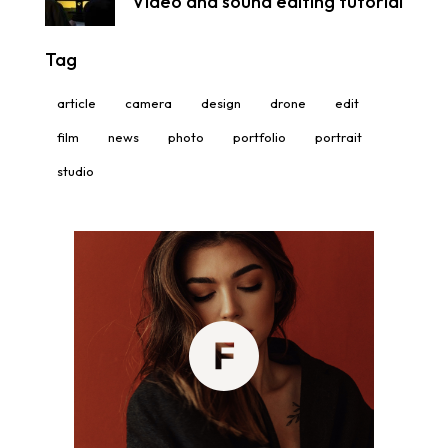
Video and sound editing tutorial
Tag
article
camera
design
drone
edit
film
news
photo
portfolio
portrait
studio