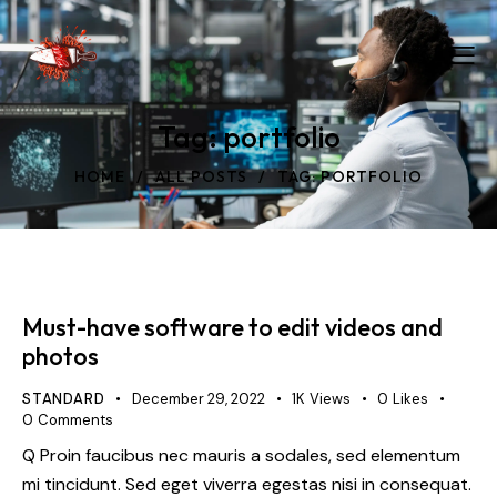
Tag: portfolio
HOME
ALL POSTS
TAG: PORTFOLIO
Must-have software to edit videos and
photos
STANDARD
December 29, 2022
1K
Views
0
Likes
0
Comments
Q Proin faucibus nec mauris a sodales, sed elementum
mi tincidunt. Sed eget viverra egestas nisi in consequat.