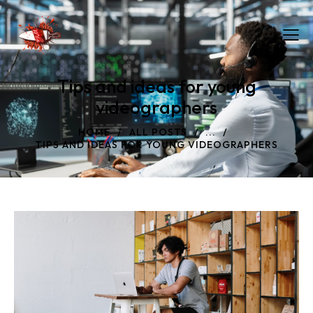
Tips and ideas for young
videographers
HOME
ALL POSTS
...
TIPS AND IDEAS FOR YOUNG VIDEOGRAPHERS