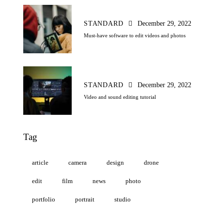
STANDARD
December 29, 2022
Must-have software to edit videos and photos
STANDARD
December 29, 2022
Video and sound editing tutorial
Tag
article
camera
design
drone
edit
film
news
photo
portfolio
portrait
studio