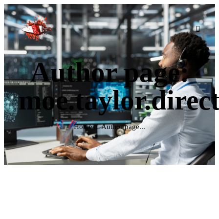
Author page:
moe.taylor.dire
Home
Author page...